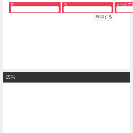
姓
名
メールア
広告