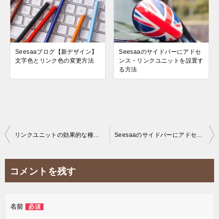
Seesaaブログ【新デザイン】
Seesaaのサイドバーにアドセ
文字色とリンク色の変更方法
ンス・リンクユニットを設置す
る方法
投
リンクユニットの効果的な種類と設置場所：最適なサイズは？
Seesaaのサイドバーにアドセンス・リンクユニットを設置する方法
稿
ナ
コメントを残す
ビ
ゲ
名前
必須
ー