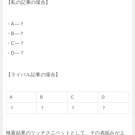
【私の記事の場合】
・A—？
・B—？
・C—？
・D—？
【ライバル記事の場合】
A
B
C
D
？
？
？
？
検索結果のリッチスニペットとして、その表組みが上