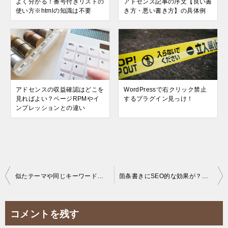
よく分かる！番号付きリストの
アドセンス記事の序文【良い書
使い方※htmlの知識は不要
き方・悪い書き方】の具体例
アドセンスの収益確認はどこを
WordPressで右クリック禁止
見ればよい？ページRPMやイ
するプラグイン見っけ！
ンプレッションとの違い
投
似たテーマや同じキーワードで書かれた記事を探す方法（オールインタイトルで検索）
箇条書きにSEO的な効果が？リストタグで正しい記述をしよう
稿
ナ
コメントを残す
ビ