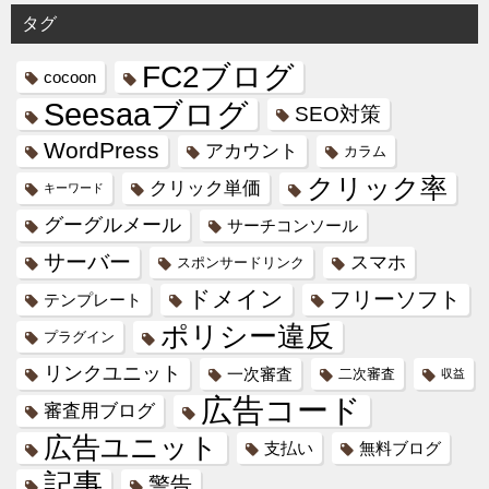
タグ
FC2ブログ
cocoon
Seesaaブログ
SEO対策
WordPress
アカウント
カラム
クリック率
クリック単価
キーワード
グーグルメール
サーチコンソール
サーバー
スマホ
スポンサードリンク
ドメイン
フリーソフト
テンプレート
ポリシー違反
プラグイン
リンクユニット
一次審査
二次審査
収益
広告コード
審査用ブログ
広告ユニット
支払い
無料ブログ
記事
警告